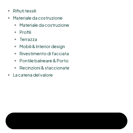
Vai
al
Rifiuti tessili
contenuto
Materiale da costruzione
Materiale da costruzione
Profili
Terrazza
Mobili & Interior design
Rivestimento di facciata
Pontile balneare & Porto
Recinzioni & staccionate
La catena del valore