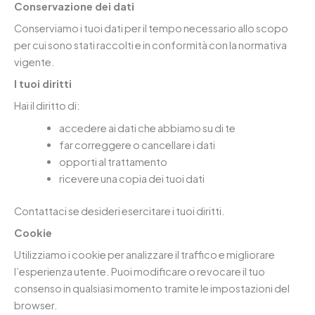
Conservazione dei dati
Conserviamo i tuoi dati per il tempo necessario allo scopo
per cui sono stati raccolti e in conformità con la normativa
vigente.
I tuoi diritti
Hai il diritto di:
accedere ai dati che abbiamo su di te
far correggere o cancellare i dati
opporti al trattamento
ricevere una copia dei tuoi dati
Contattaci se desideri esercitare i tuoi diritti.
Cookie
Utilizziamo i cookie per analizzare il traffico e migliorare
l’esperienza utente. Puoi modificare o revocare il tuo
consenso in qualsiasi momento tramite le impostazioni del
browser.