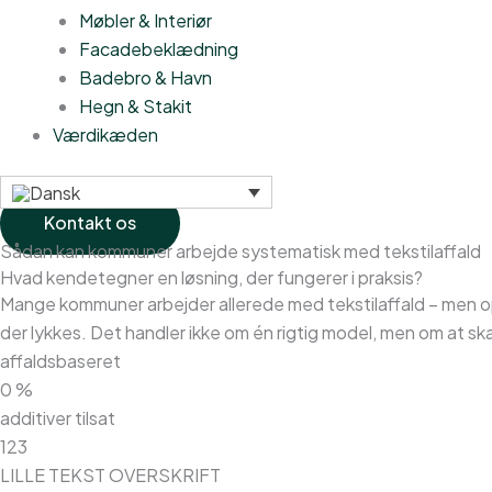
Møbler & Interiør
Facadebeklædning
Badebro & Havn
Hegn & Stakit
Værdikæden
Kontakt os
Sådan kan kommuner arbejde systematisk med tekstilaffald
Hvad kendetegner en løsning, der fungerer i praksis?
Mange kommuner arbejder allerede med tekstilaffald – men oplev
der lykkes. Det handler ikke om én rigtig model, men om at 
affaldsbaseret
0
%
additiver tilsat
123
LILLE TEKST OVERSKRIFT