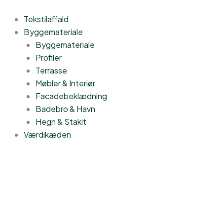
Gå
til
Tekstilaffald
indholdet
Byggemateriale
Byggemateriale
Profiler
Terrasse
Møbler & Interiør
Facadebeklædning
Badebro & Havn
Hegn & Stakit
Værdikæden