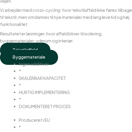
vejen.
Vi arbejder med
cross-cycling
: hvor tekstilaffald ikke føres tilbage
til tekstil, men omdannes til nye materialer med lang levetid og høj
funktionalitet.
Resultatet er løsninger, hvor affald bliver til isolering,
byggematerialer, uderum og interiør.
Tekstilaffald
Byggemateriale
Ingen additiver
*
SKALERBAR KAPACITET
*
HURTIG IMPLEMENTERING
*
DOKUMENTERET PROCES
Produceret i EU
*