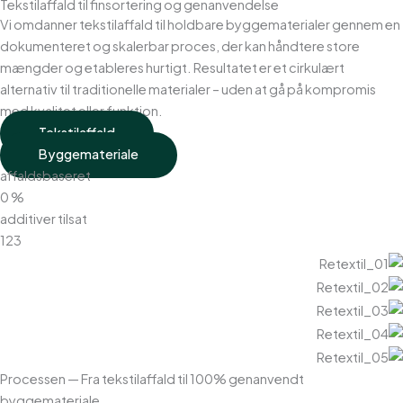
Tekstilaffald til finsortering og genanvendelse
Vi omdanner tekstilaffald til holdbare byggematerialer gennem en
dokumenteret og skalerbar proces, der kan håndtere store
mængder og etableres hurtigt. Resultatet er et cirkulært
alternativ til traditionelle materialer – uden at gå på kompromis
med kvalitet eller funktion.
Tekstilaffald
Byggemateriale
affaldsbaseret
0
%
additiver tilsat
123
Processen — Fra tekstilaffald til 100% genanvendt
byggemateriale