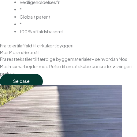
Vedligeholdelsesfri
*
Globalt patent
*
100% affaldsbaseret
Fra tekstilaffald til cirkulært byggeri
Mos Mosh x Retextil
Fra resttekstiler til færdige byggematerialer – se hvordan Mos
Mosh samarbejder med Retextil om at skabe konkrete løsninger i
praksis.
Se case