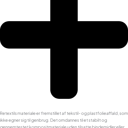
Retextils materiale er fremstillet af tekstil- og plastfolieaffald, som
ikke egner sig til genbrug. Det omdannes til et stabilt og
gennemtestet kompositmateriale uden tilsatte bindemidler eller