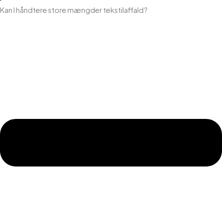
Kan I håndtere store mængder tekstilaffald?