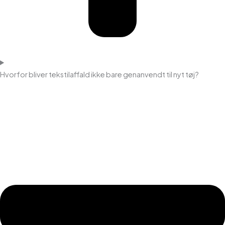
Hvorfor bliver tekstilaffald ikke bare genanvendt til nyt tøj?