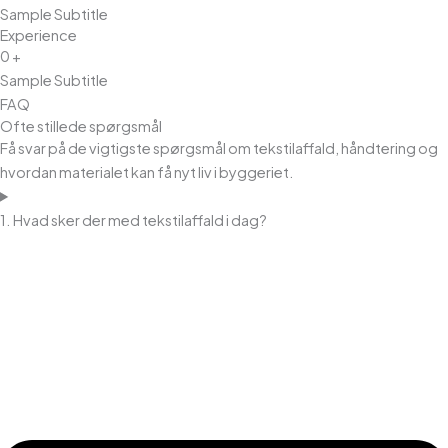
Sample Subtitle
Experience
0
+
Sample Subtitle
FAQ
Ofte stillede spørgsmål
Få svar på de vigtigste spørgsmål om tekstilaffald, håndtering og
hvordan materialet kan få nyt liv i byggeriet.
1. Hvad sker der med tekstilaffald i dag?