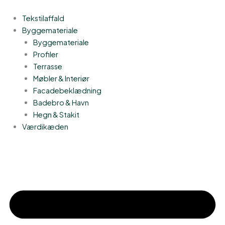
Gå
til
Tekstilaffald
indholdet
Byggemateriale
Byggemateriale
Profiler
Terrasse
Møbler & Interiør
Facadebeklædning
Badebro & Havn
Hegn & Stakit
Værdikæden