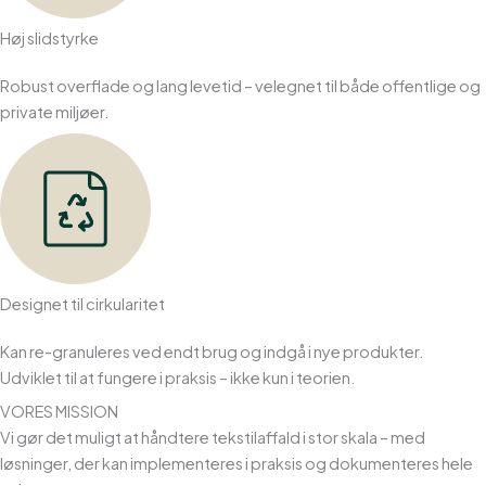
Høj slidstyrke
Robust overflade og lang levetid – velegnet til både offentlige og
private miljøer.
Designet til cirkularitet
Kan re-granuleres ved endt brug og indgå i nye produkter.
Udviklet til at fungere i praksis – ikke kun i teorien.
VORES MISSION
Vi gør det muligt at håndtere tekstilaffald i stor skala – med
løsninger, der kan implementeres i praksis og dokumenteres hele