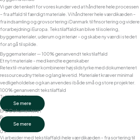
Vi gør det enkelt for vores kunder ved at håndtere hele processen
– fra affald til færdigt materiale. Vi håndterer hele værdikæden –
fra indsamling og grovsortering i Danmark til finsortering og videre
forarbejdning i Europa.
Tekstilaffald kan blive til isolering,
byggematerialer, uderum og interiør – og skabe ny værdi i stedet
for at gå til spilde.
Byggematerialer — 100% genanvendt tekstilaffald
Et nyt materiale – med kendte egenskaber
Retextil-materialer kombinerer høj slidstyrke med dokumenteret
ressourceudnyttelse og lang levetid. Materialet kræver minimal
vedligeholdelse og kan anvendes i både små og store projekter.
100% genanvendt tekstilaffald
Tekstilaffald
Se mere
EPD Dokumenteret
Byggemateriale
Se mere
0
+
Vi arbejder med tekstilaffald i hele værdikæden – fra sortering til