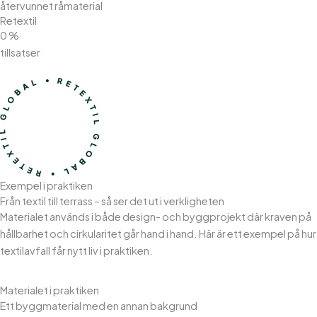
återvunnet råmaterial
Retextil
0
%
tillsatser
Exempel i praktiken
Från textil till terrass – så ser det ut i verkligheten
Materialet används i både design- och byggprojekt där kraven på
hållbarhet och cirkularitet går hand i hand. Här är ett exempel på hur
textilavfall får nytt liv i praktiken.
Materialet i praktiken
Ett byggmaterial med en annan bakgrund