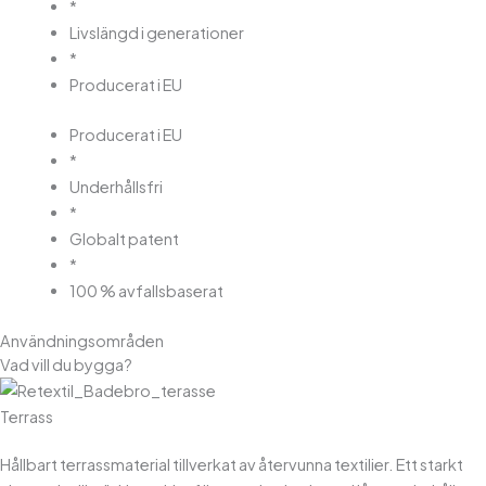
*
Livslängd i generationer
*
Producerat i EU
Producerat i EU
*
Underhållsfri
*
Globalt patent
*
100 % avfallsbaserat
Användningsområden
Vad vill du bygga?
Terrass
Hållbart terrassmaterial tillverkat av återvunna textilier. Ett starkt