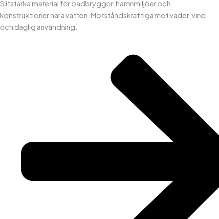
Slitstarka material för badbryggor, hamnmiljöer och
konstruktioner nära vatten. Motståndskraftiga mot väder, vind
och daglig användning.