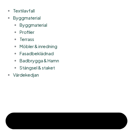
Hoppa
till
Textilavfall
innehåll
Byggmaterial
Byggmaterial
Profiler
Terrass
Möbler & inredning
Fasadbeklädnad
Badbrygga & Hamn
Stängsel & staket
Värdekedjan