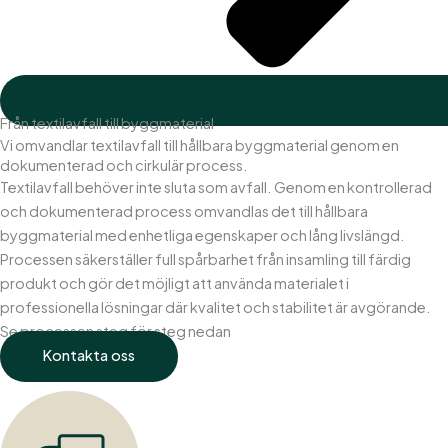
Från textilavfall till byggmaterial
Vi omvandlar textilavfall till hållbara byggmaterial genom en
dokumenterad och cirkulär process.
Textilavfall behöver inte sluta som avfall. Genom en kontrollerad
och dokumenterad process omvandlas det till hållbara
byggmaterial med enhetliga egenskaper och lång livslängd.
Processen säkerställer full spårbarhet från insamling till färdig
produkt och gör det möjligt att använda materialet i
professionella lösningar där kvalitet och stabilitet är avgörande.
Se processen steg för steg nedan
Kontakta oss