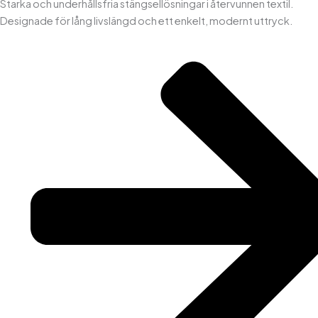
Starka och underhållsfria stängsellösningar i återvunnen textil.
Designade för lång livslängd och ett enkelt, modernt uttryck.