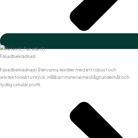
Fasadbeklädnad
Fasadbeklädnad i återvunna textilier med ett robust och
arkitektoniskt uttryck. Hållbart material med lågt underhåll och
tydlig cirkulär profil.