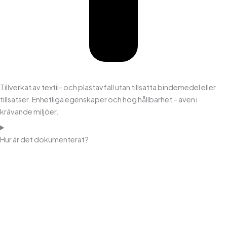
Tillverkat av textil- och plastavfall utan tillsatta bindemedel eller
tillsatser. Enhetliga egenskaper och hög hållbarhet – även i
krävande miljöer.
Hur är det dokumenterat?