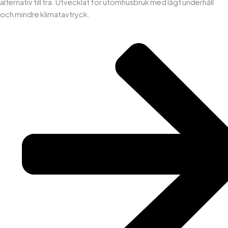
alternativ till trä. Utvecklat för utomhusbruk med lågt underhåll
och mindre klimatavtryck.