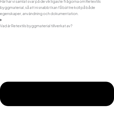
Här har vi samlat svar på de viktigaste frågorna om Retextils
byggmaterial, så att ni snabbt kan få bättre koll på både
egenskaper, användning och dokumentation.
Vad är Retextils byggmaterial tillverkat av?