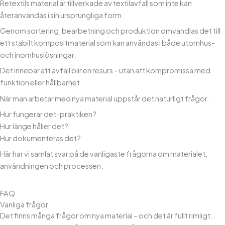
Retextils material är tillverkade av textilavfall som inte kan
återanvändas i sin ursprungliga form.
Genom sortering, bearbetning och produktion omvandlas det till
ett stabilt kompositmaterial som kan användas i både utomhus-
och inomhuslösningar.
Det innebär att avfall blir en resurs – utan att kompromissa med
funktion eller hållbarhet.
När man arbetar med nya material uppstår det naturligt frågor.
Hur fungerar det i praktiken?
Hur länge håller det?
Hur dokumenteras det?
Här har vi samlat svar på de vanligaste frågorna om materialet,
användningen och processen.
FAQ
Vanliga frågor
Det finns många frågor om nya material – och det är fullt rimligt.