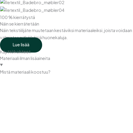
100 % kierrätystä
Näin se kierrätetään
Näin tekstiilijäte muutetaan kestäviksi materiaaleiksi, joista voidaan
valmistaa pitkäikäisiä huonekaluja.
Lue lisää
Käyttökohteet
Materiaali ilman lisäaineita
Mistä materiaali koostuu?