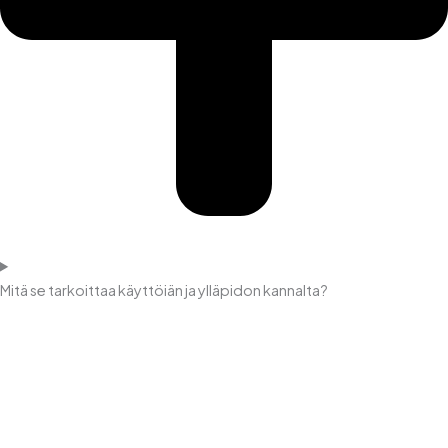
Mitä se tarkoittaa käyttöiän ja ylläpidon kannalta?