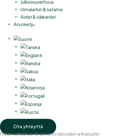
Julkisivuverhous
Uimalaituri & satama
Aidat & säleaidat
Arvoketju
Ota yhteyttä
Materiaaleja luoviin ja kiertotalouden ratkaisuihin