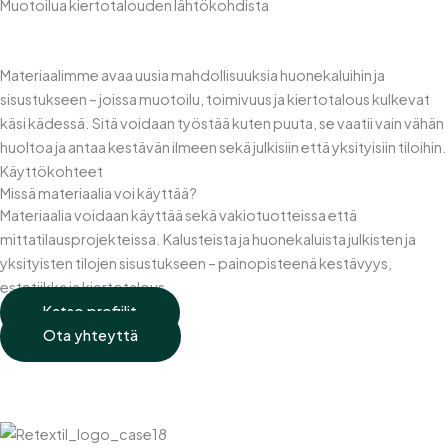
Muotoilua kiertotalouden lähtökohdista
Materiaalimme avaa uusia mahdollisuuksia huonekaluihin ja
sisustukseen – joissa muotoilu, toimivuus ja kiertotalous kulkevat
käsi kädessä. Sitä voidaan työstää kuten puuta, se vaatii vain vähän
huoltoa ja antaa kestävän ilmeen sekä julkisiin että yksityisiin tiloihin.
Käyttökohteet
Missä materiaalia voi käyttää?
Materiaalia voidaan käyttää sekä vakiotuotteissa että
mittatilausprojekteissa. Kalusteista ja huonekaluista julkisten ja
yksityisten tilojen sisustukseen – painopisteenä kestävyys,
estetiikka ja kiertotalous.
Katso profiilit
Ota yhteyttä