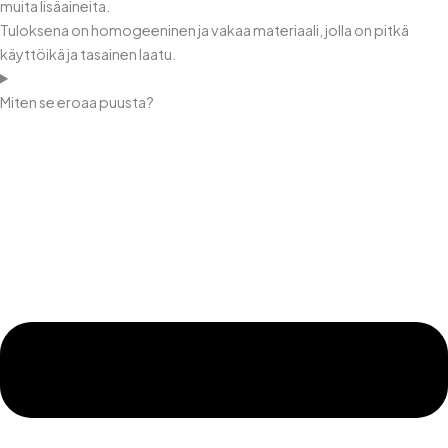
muita lisäaineita.
Tuloksena on homogeeninen ja vakaa materiaali, jolla on pitkä
käyttöikä ja tasainen laatu.
Miten se eroaa puusta?