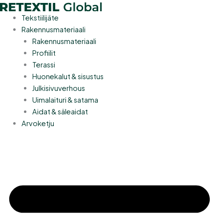
Siirry
sisältöön
Tekstiilijäte
Rakennusmateriaali
Rakennusmateriaali
Profiilit
Terassi
Huonekalut & sisustus
Julkisivuverhous
Uimalaituri & satama
Aidat & säleaidat
Arvoketju