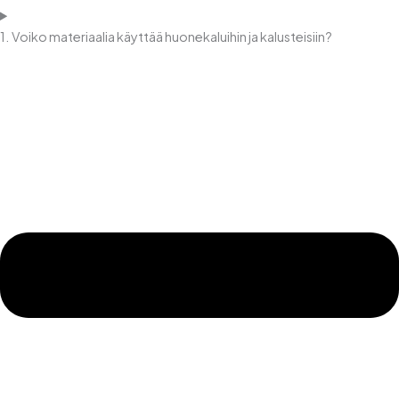
1. Voiko materiaalia käyttää huonekaluihin ja kalusteisiin?