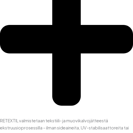
RETEXTIL valmistetaan tekstiili- ja muovikalvojätteestä
ekstruusioprosessilla – ilman sideaineita, UV-stabilisaattoreita tai