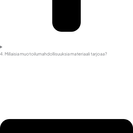
4. Millaisia muotoilumahdollisuuksia materiaali tarjoaa?