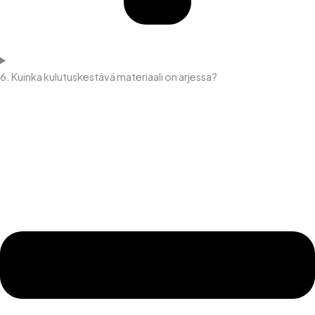
6. Kuinka kulutuskestävä materiaali on arjessa?