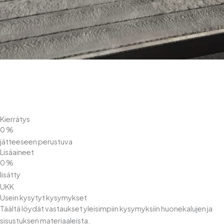
Kierrätys
0
%
jätteeseen perustuva
Lisäaineet
0
%
lisätty
UKK
Usein kysytyt kysymykset
Täältä löydät vastaukset yleisimpiin kysymyksiin huonekalujen ja
sisustuksen materiaaleista.