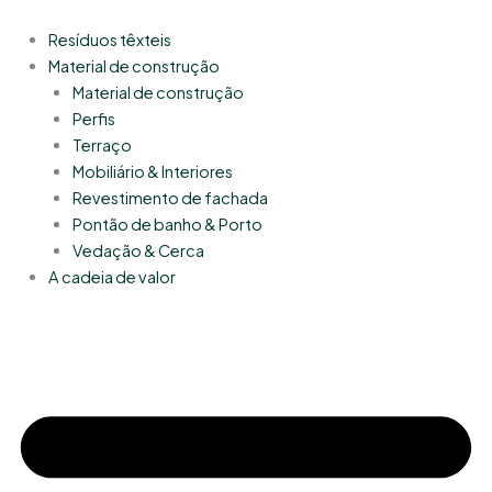
Skip
to
Resíduos têxteis
content
Material de construção
Material de construção
Perfis
Terraço
Mobiliário & Interiores
Revestimento de fachada
Pontão de banho & Porto
Vedação & Cerca
A cadeia de valor