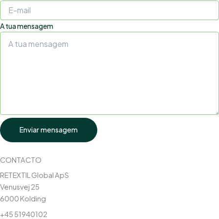
A tua mensagem
Enviar mensagem
CONTACTO
RETEXTIL Global ApS
Venusvej 25
6000 Kolding
+45 51940102