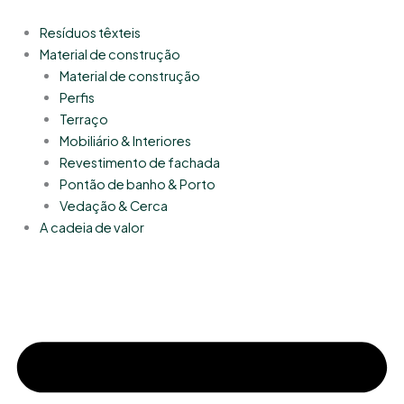
Skip
to
Resíduos têxteis
content
Material de construção
Material de construção
Perfis
Terraço
Mobiliário & Interiores
Revestimento de fachada
Pontão de banho & Porto
Vedação & Cerca
A cadeia de valor